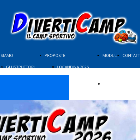
 SIAMO
PROPOSTE
MODULI
CONTATT
GLI ISTRUTTORI
LOCANDINA 2026
GIORNATA TIPO
Scarica la locandi
ATTIVITÀ SPORTIVE
NON SOLO SPORT